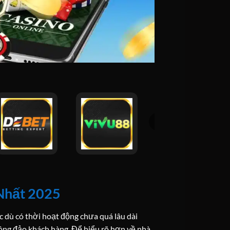
 Nhất 2025
c dù có thời hoạt động chưa quá lâu dài
ông đảo khách hàng. Để hiểu rõ hơn về nhà