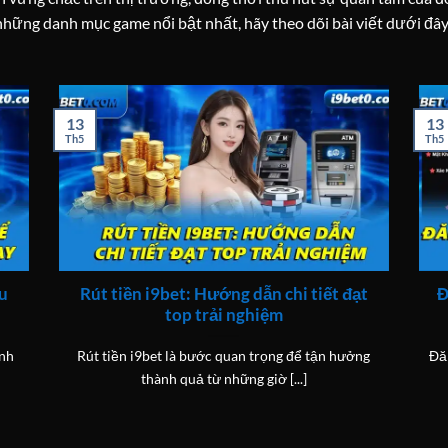
những danh mục game nổi bật nhất, hãy theo dõi bài viết dưới đây
13
13
Th5
Th5
ầu
Rút tiền i9bet: Hướng dẫn chi tiết đạt
Đ
top trải nghiệm
ình
Rút tiền i9bet là bước quan trọng để tận hưởng
Đă
thành quả từ những giờ [...]