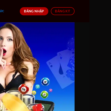
ĐĂNG NHẬP
ĐĂNG KÝ
TỨC