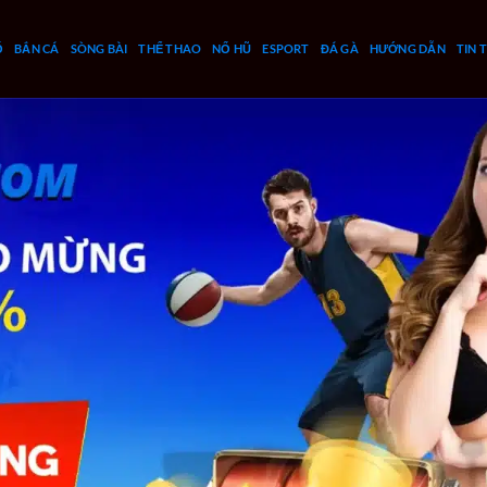
Ố
BẮN CÁ
SÒNG BÀI
THỂ THAO
NỔ HŨ
ESPORT
ĐÁ GÀ
HƯỚNG DẪN
TIN 