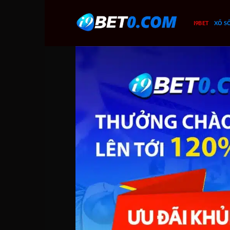
Bỏ
qua
I9BET
XỔ S
nội
dung