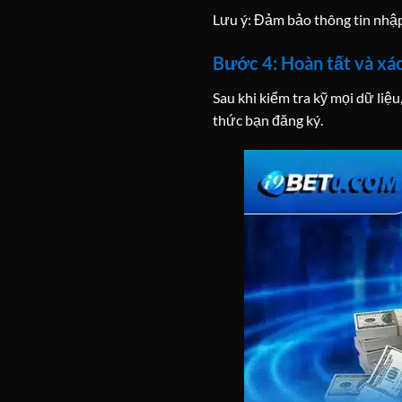
Lưu ý: Đảm bảo thông tin nhập 
Bước 4: Hoàn tất và xá
Sau khi kiểm tra kỹ mọi dữ liệ
thức bạn đăng ký.