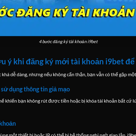
4 bước đăng ký tài khoản i9bet
 ý khi đăng ký mới tài khoản i9bet để 
 khá dễ dàng, nhưng nếu không cẩn thận, bạn vẫn có thể gặp một 
 sử dụng thông tin giả mạo
hể khiến bạn không rút được tiền hoặc bị khóa tài khoản bất cứ l
 khoản
ùng một thiết bị hoặc IP có thể bị hệ thống nghi ngờ gian lận. i9b