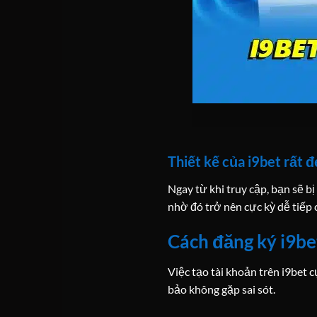
Thiết kế của i9bet rất 
Ngay từ khi truy cập, bạn sẽ bị
nhờ đó trở nên cực kỳ dễ tiếp 
Cách đăng ký i9bet
Việc tạo tài khoản trên i9bet
bảo không gặp sai sót.