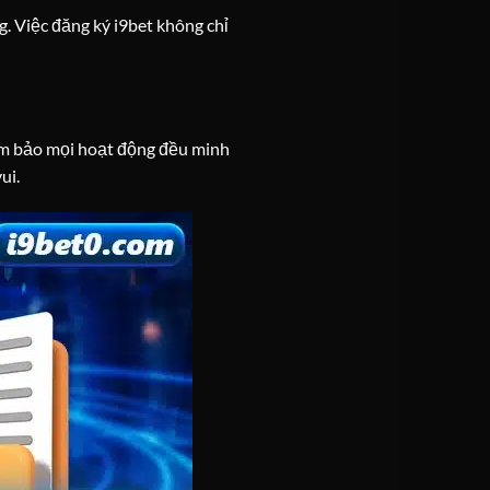
. Việc đăng ký i9bet không chỉ
ảm bảo mọi hoạt động đều minh
ui.