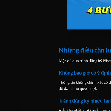
Những điều cần lưu
Mặc dù quá trình đăng ký i9bet
Không bao giờ có ý định
Thông tin không chính xác có t
để đảm bảo quyền lợi.
Tránh đăng ký nhiều tài
Việc tạo nhiều tài khoản trên c