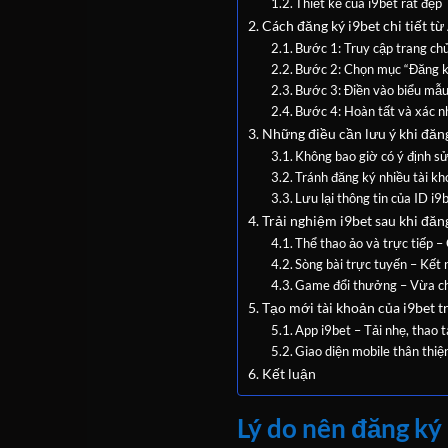
Thiết kế của i9bet rất đẹp
Cách đăng ký i9bet chi tiết từ
Bước 1: Truy cập trang chủ
Bước 2: Chọn mục “Đăng k
Bước 3: Điền vào biểu mẫu 
Bước 4: Hoàn tất và xác 
Những điều cần lưu ý khi đăng
Không bao giờ có ý định sử
Tránh đăng ký nhiều tài k
Lưu lại thông tin của ID i9
Trải nghiệm i9bet sau khi đăn
Thể thao ảo và trực tiếp –
Sòng bài trực tuyến – Kết 
Game đổi thưởng – Vừa ch
Tạo mới tài khoản của i9bet tr
App i9bet – Tải nhẹ, thao 
Giao diện mobile thân thiệ
Kết luận
Lý do nên đăng ký