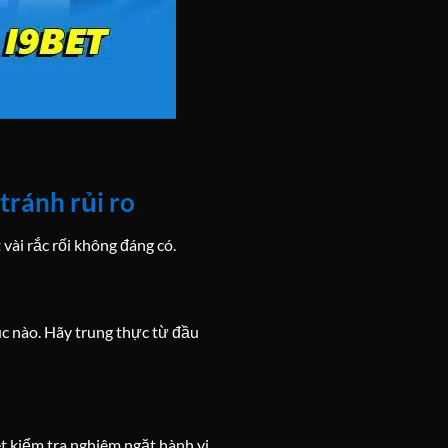
tránh rủi ro
vài rắc rối không đáng có.
úc nào. Hãy trung thực từ đầu
et kiểm tra nghiêm ngặt hành vi