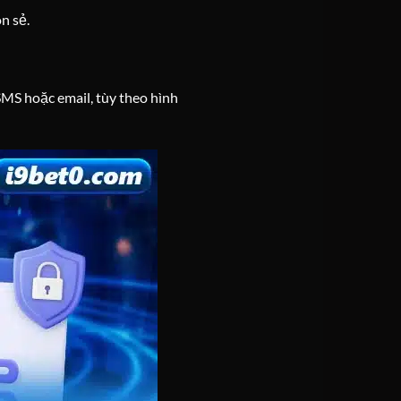
n sẻ.
SMS hoặc email, tùy theo hình