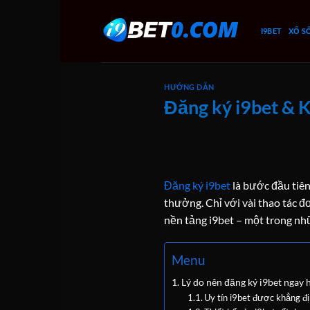
Bỏ
qua
I9BET
XỔ S
nội
dung
HƯỚNG DẪN
Đăng ký i9bet & K
Đăng ký i9bet
là bước đầu tiên
thưởng. Chỉ với vài thao tác đơ
nền tảng i9bet – một trong nh
Menu
Lý do nên đăng ký i9bet ngay
Uy tín i9bet được khẳng đ