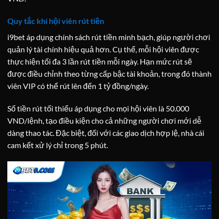
Quy tắc khi hội viên rút tiền
i9bet áp dụng chính sách rút tiền minh bạch, giúp người chơi
quản lý tài chính hiệu quả hơn. Cụ thể, mỗi hội viên được
thực hiện tối đa 3 lần rút tiền mỗi ngày. Hạn mức rút sẽ
được điều chỉnh theo từng cấp bậc tài khoản, trong đó thành
viên VIP có thể rút lên đến 1 tỷ đồng/ngày.
Số tiền rút tối thiểu áp dụng cho mọi hội viên là 50.000
VND/lệnh, tạo điều kiện cho cả những người chơi mới dễ
dàng thao tác. Đặc biệt, đối với các giao dịch hợp lệ, nhà cái
cam kết xử lý chỉ trong 5 phút.