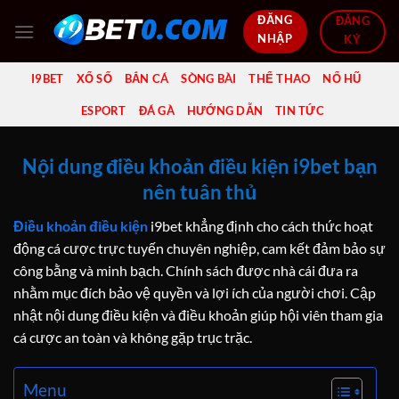
Bỏ
ĐĂNG
ĐĂNG
qua
NHẬP
KÝ
nội
dung
I9BET
XỔ SỐ
BẮN CÁ
SÒNG BÀI
THỂ THAO
NỔ HŨ
ESPORT
ĐÁ GÀ
HƯỚNG DẪN
TIN TỨC
Nội dung điều khoản điều kiện i9bet bạn
nên tuân thủ
Điều khoản điều kiện
i9bet khẳng định cho cách thức hoạt
động cá cược trực tuyến chuyên nghiệp, cam kết đảm bảo sự
công bằng và minh bạch. Chính sách được nhà cái đưa ra
nhằm mục đích bảo vệ quyền và lợi ích của người chơi. Cập
nhật nội dung điều kiện và điều khoản giúp hội viên tham gia
cá cược an toàn và không gặp trục trặc.
Menu