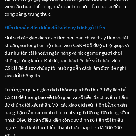
viên cần tuân thủ công nhận các trò chơi của nhà cái đều là
công bằng, trung thực.
Điều khoản điều kiện đối với quy trình gửi tiền
Đối với các giao dịch nạp tiền nếu bạn chưa thấy tiền về tài
khoản, vui lòng liên hệ nhân viên CSKH để được trợ giúp. Ví
dụ như tên tài khoản ngân hàng và nick game người chơi
không trùng khớp. Khi đó, bạn hãy liên hệ với nhân viên
CSKH để được chúng tôi hướng dẫn cách làm đơn đề nghị
sửa đổi thông tin.
Trường hợp bạn giao dịch thông qua bên thứ 3, hãy liên hệ
CSKH để thông báo về thời gian và số tiền đã chuyển nhằm
để chúng tôi xác nhận. Với các giao dịch gửi tiền bằng ngân
hàng, bạn cần xác minh chính chỉ và gửi tới người dùng sớm
nhất. Điều khoản điều kiện còn quy định số tiền tối thiểu
người chơi khi thực hiện thanh toán nạp tiền là 100.000
VND.