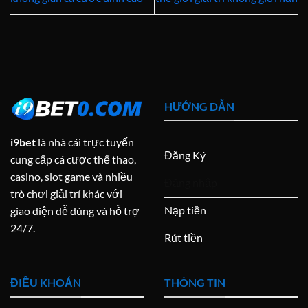
HƯỚNG DẪN
i9bet
là nhà cái trực tuyến
Đăng Ký
cung cấp cá cược thể thao,
casino, slot game và nhiều
Đăng nhập
trò chơi giải trí khác với
Nạp tiền
giao diện dễ dùng và hỗ trợ
24/7.
Rút tiền
ĐIỀU KHOẢN
THÔNG TIN