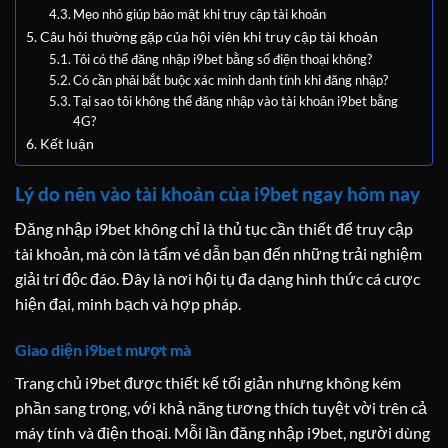
Mẹo nhỏ giúp bảo mật khi truy cập tài khoản
Câu hỏi thường gặp của hội viên khi truy cập tài khoản
Tôi có thể đăng nhập i9bet bằng số điện thoại không?
Có cần phải bắt buộc xác minh danh tính khi đăng nhập?
Tại sao tôi không thể đăng nhập vào tài khoản i9bet bằng
4G?
Kết luận
Lý do nên vào tài khoản của i9bet ngay hôm nay
Đăng nhập i9bet không chỉ là thủ tục cần thiết để truy cập
tài khoản, mà còn là tấm vé dẫn bạn đến những trải nghiệm
giải trí độc đáo. Đây là nơi hội tụ đa dạng hình thức cá cược
hiện đại, minh bạch và hợp pháp.
Giao diện i9bet mượt mà
Trang chủ i9bet được thiết kế tối giản nhưng không kém
phần sang trọng, với khả năng tương thích tuyệt vời trên cả
máy tính và điện thoại. Mỗi lần đăng nhập i9bet, người dùng