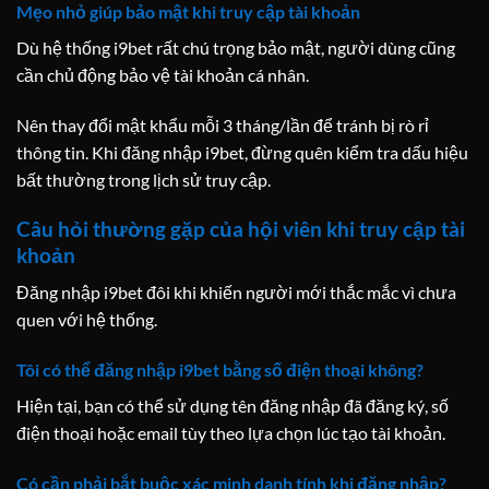
Mẹo nhỏ giúp bảo mật khi truy cập tài khoản
Dù hệ thống i9bet rất chú trọng bảo mật, người dùng cũng
cần chủ động bảo vệ tài khoản cá nhân.
Nên thay đổi mật khẩu mỗi 3 tháng/lần để tránh bị rò rỉ
thông tin. Khi đăng nhập i9bet, đừng quên kiểm tra dấu hiệu
bất thường trong lịch sử truy cập.
Câu hỏi thường gặp của hội viên khi truy cập tài
khoản
Đăng nhập i9bet đôi khi khiến người mới thắc mắc vì chưa
quen với hệ thống.
Tôi có thể đăng nhập i9bet bằng số điện thoại không?
Hiện tại, bạn có thể sử dụng tên đăng nhập đã đăng ký, số
điện thoại hoặc email tùy theo lựa chọn lúc tạo tài khoản.
Có cần phải bắt buộc xác minh danh tính khi đăng nhập?