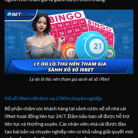
Lý do lô thủ nên tham gia sảnh xổ số i9bet
Xổ số i9bet với dịch vụ CSKH chuyên nghiệp
Bộ phận chăm sóc khách hàng tại sảnh cược xổ số nhà cái
i9bet hoạt động liên tục 24/7. Đảm bảo bạn sẽ được hỗ trợ
liên tục và thường xuyên. Các nhân viên nhà cái được đào
tạo bài bản và chuyên nghiệp nên có khả năng giải quyết mọi