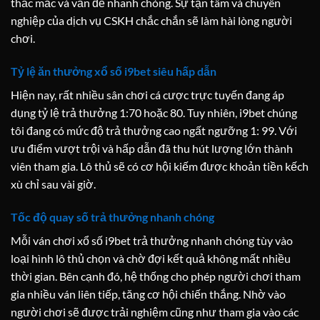
thắc mắc và vấn đề nhanh chóng. Sự tận tâm và chuyên
nghiệp của dịch vụ CSKH chắc chắn sẽ làm hài lòng người
chơi.
Tỷ lệ ăn thưởng xổ số i9bet siêu hấp dẫn
Hiện nay, rất nhiều sân chơi cá cược trực tuyến đang áp
dụng tỷ lệ trả thưởng 1:70 hoặc 80. Tuy nhiên, i9bet chúng
tôi đang có mức độ trả thưởng cao ngất ngưỡng 1: 99. Với
ưu điểm vượt trội và hấp dẫn đã thu hút lượng lớn thành
viên tham gia. Lô thủ sẽ có cơ hội kiếm được khoản tiền kếch
xù chỉ sau vài giờ.
Tốc độ quay số trả thưởng nhanh chóng
Mỗi ván chơi xổ số i9bet trả thưởng nhanh chóng tùy vào
loại hình lô thủ chọn và chờ đợi kết quả không mất nhiều
thời gian. Bên cạnh đó, hệ thống cho phép người chơi tham
gia nhiều ván liên tiếp, tăng cơ hội chiến thắng. Nhờ vào
người chơi sẽ được trải nghiệm cũng như tham gia vào các