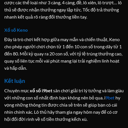
cược các thể loại như 3 càng, 4 càng, đề, lô xiên, lô trượt… lô
thủ sẽ được nhận thưởng ngay lập tức. Tốc độ trả thưởng
nhanh kết quả rõ ràng đổi thưởng liền tay.
Xổ số Keno
Đây là trò chơi kết hợp giữa may mắn và chiến thuật, Keno
cho phép người chơi chọn từ 1 đến 10 con số trong dãy từ 1
đến 80. Mỗi kỳ quay ra 20 con số, với tỷ lệ trúng thưởng cao,
quay số liên tục mỗi vài phút mang lại trải nghiệm linh hoạt
và hấp dẫn.
Kết luận
Chuyên mục
xổ số i9bet
sân chơi giải trí lý tưởng và làm giàu
với những con số nhất định bạn không nên bỏ qua. i
9bet
hy
vọng những thông tin được chia sẻ trên sẽ giúp bạn có cái
nhìn chính xác. Lô thủ hãy tham gia ngay hôm nay để có cơ
hội đổi đời rinh về số tiền thưởng kếch xù.