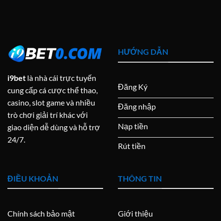
HƯỚNG DẪN
i9bet
là nhà cái trực tuyến
Đăng Ký
cung cấp cá cược thể thao,
casino, slot game và nhiều
Đăng nhập
trò chơi giải trí khác với
Nạp tiền
giao diện dễ dùng và hỗ trợ
24/7.
Rút tiền
ĐIỀU KHOẢN
THÔNG TIN
Chính sách bảo mật
Giới thiệu