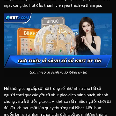
ngày càng thu hút đảo thành viên yêu thích và tham gia.
Giới thiệu về sảnh xổ số i9bet uy tín
Hệ thống cung cấp cơ hội trúng số như nhau cho tất cả
người chơi qua các yếu tố như: giao dịch minh bạch, nhanh
chóng và trả thưởng cao… Vì thế, có rất nhiều người chơi đã
đổi đời chỉ sau một lần quay thưởng tại i9bet. Nếu bạn
muốn làm giàu nhanh chóng thì đừng bỏ qua những thông