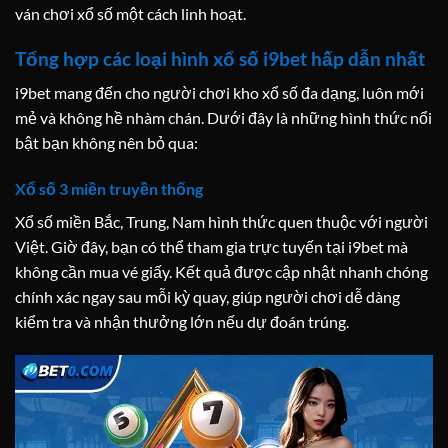
ván chơi xổ số một cách linh hoạt.
Tổng hợp các loại hình xổ số i9bet hấp dẫn nhất
i9bet mang đến cho người chơi kho xổ số đa dạng, luôn mới
mẻ và không hề nhàm chán. Dưới đây là những hình thức nổi
bật bạn không nên bỏ qua:
Xổ số 3 miền truyền thống
Xổ số miền Bắc, Trung, Nam hình thức quen thuộc với người
Việt. Giờ đây, bạn có thể tham gia trực tuyến tại i9bet mà
không cần mua vé giấy. Kết quả được cập nhật nhanh chóng
chính xác ngay sau mỗi kỳ quay, giúp người chơi dễ dàng
kiểm tra và nhận thưởng lớn nếu dự đoán trúng.