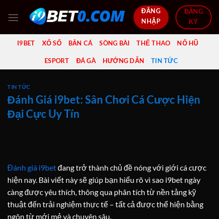
Bỏ
ĐĂNG
ĐĂNG
qua
NHẬP
KÝ
nội
dung
I9BET
XỔ SỐ
BẮN CÁ
SÒNG BÀI
THỂ THAO
NỔ HŨ
ESPORT
ĐÁ GÀ
HƯỚNG DẪN
TIN TỨC
TIN TỨC
Đánh Giá i9bet: Sân Chơi Cá Cược Hiện
Đại Cực Uy Tín
Đánh giá i9bet
đang trở thành chủ đề nóng với giới cá cược
hiện nay. Bài viết này sẽ giúp bạn hiểu rõ vì sao i9bet ngày
càng được yêu thích, thông qua phân tích từ nền tảng kỹ
thuật đến trải nghiệm thực tế – tất cả được thể hiện bằng
ngôn từ mới mẻ và chuyên sâu.