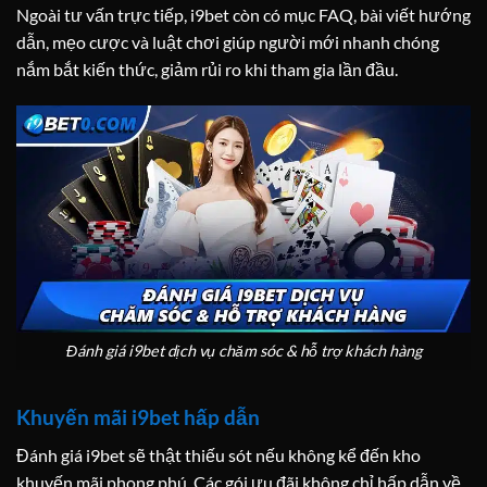
Ngoài tư vấn trực tiếp, i9bet còn có mục FAQ, bài viết hướng
dẫn, mẹo cược và luật chơi giúp người mới nhanh chóng
nắm bắt kiến thức, giảm rủi ro khi tham gia lần đầu.
Đánh giá i9bet dịch vụ chăm sóc & hỗ trợ khách hàng
Khuyến mãi i9bet hấp dẫn
Đánh giá i9bet sẽ thật thiếu sót nếu không kể đến kho
khuyến mãi phong phú. Các gói ưu đãi không chỉ hấp dẫn về