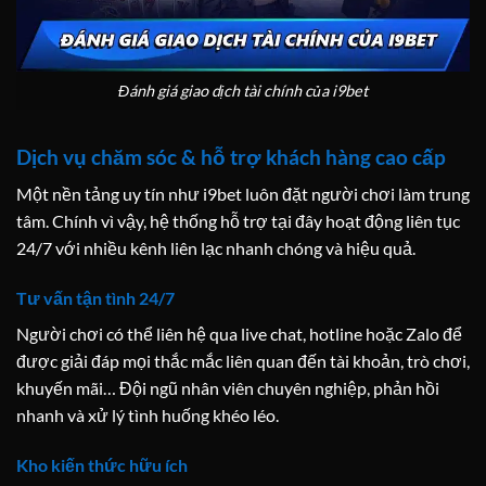
Đánh giá giao dịch tài chính của i9bet
Dịch vụ chăm sóc & hỗ trợ khách hàng cao cấp
Một nền tảng uy tín như i9bet luôn đặt người chơi làm trung
tâm. Chính vì vậy, hệ thống hỗ trợ tại đây hoạt động liên tục
24/7 với nhiều kênh liên lạc nhanh chóng và hiệu quả.
Tư vấn tận tình 24/7
Người chơi có thể liên hệ qua live chat, hotline hoặc Zalo để
được giải đáp mọi thắc mắc liên quan đến tài khoản, trò chơi,
khuyến mãi… Đội ngũ nhân viên chuyên nghiệp, phản hồi
nhanh và xử lý tình huống khéo léo.
Kho kiến thức hữu ích