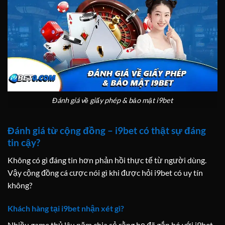
Đánh giá về giấy phép & bảo mật i9bet
Đánh giá từ cộng đồng – i9bet có thật sự đáng
tin cậy?
Không có gì đáng tin hơn phản hồi thực tế từ người dùng.
Vậy cộng đồng cá cược nói gì khi được hỏi i9bet có uy tín
không?
Khách hàng tại i9bet nhận xét gì?
Nhiều game thủ lâu năm chia sẻ rằng họ đã gắn bó với i9bet