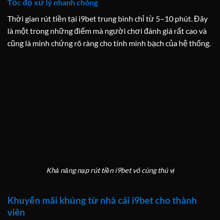
Tốc độ xử lý nhanh chóng
Thời gian rút tiền tại i9bet trung bình chỉ từ 5–10 phút. Đây
là một trong những điểm mà người chơi đánh giá rất cao và
cũng là minh chứng rõ ràng cho tính minh bạch của hệ thống.
Khả năng nạp rút tiền i9bet vô cùng thú vị
Khuyến mãi khủng từ nhà cái i9bet cho thành
viên