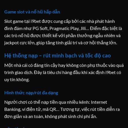
Game slot và nổ hũ hấp dẫn
Slot game tại i9bet được cung cấp bởi các nhà phát hành
đình đám như PG Soft, Pragmatic Play, Jili… Điểm đặc biệt là
các trò nổ hũ được thiết kế với phần thưởng ngẫu nhiên và
jackpot cực lớn, giúp tăng tính giải trí và cơ hội thắng lớn.
Hệ thống nạp – rút minh bạch và tốc độ cao
Một nhà cái có đáng tin cậy hay không còn phụ thuộc vào quá
trình giao dịch. Đây là tiêu chí hàng đầu khi xác định i9bet có
uy tín không.
Hình thức nạp/rút đa dạng
Người chơi có thể nạp tiền qua nhiều kênh: Internet
Banking, ví điện tử, mã QR… Tương tự, việc rút tiền diễn ra
đơn giản và an toàn, không phát sinh chi phí ẩn.