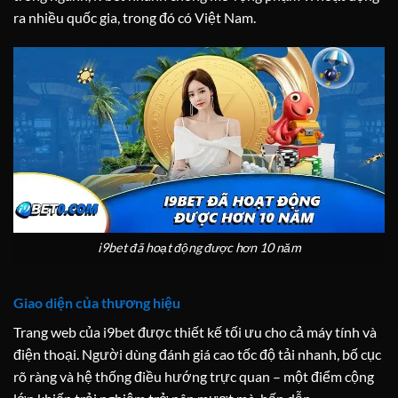
ra nhiều quốc gia, trong đó có Việt Nam.
i9bet đã hoạt động được hơn 10 năm
Giao diện của thương hiệu
Trang web của i9bet được thiết kế tối ưu cho cả máy tính và
điện thoại. Người dùng đánh giá cao tốc độ tải nhanh, bố cục
rõ ràng và hệ thống điều hướng trực quan – một điểm cộng