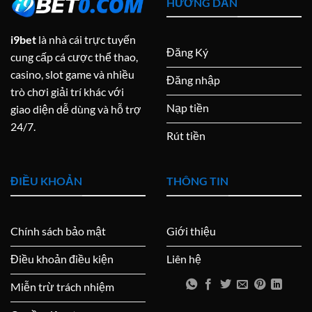
HƯỚNG DẪN
i9bet
là nhà cái trực tuyến
Đăng Ký
cung cấp cá cược thể thao,
casino, slot game và nhiều
Đăng nhập
trò chơi giải trí khác với
Nạp tiền
giao diện dễ dùng và hỗ trợ
24/7.
Rút tiền
ĐIỀU KHOẢN
THÔNG TIN
Chính sách bảo mật
Giới thiệu
Điều khoản điều kiện
Liên hệ
Miễn trừ trách nhiệm