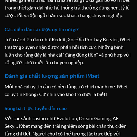
trong thời gian dài nhờ hệ thống trả thưởng đúng hẹn, tỷ lệ
cược tốt và đội ngũ chăm sóc khách hàng chuyên nghiệp.
Các diễn đàn cá cược uy tín nói gì?
Trên các diễn đàn như Reddit, Xóc Đĩa Pro, hay Betviet, i9bet
thường xuyên nhận được phản hồi tích cực. Những bình
luận cho rằng đây là nhà cái “đáng đồng tiền” và phù hợp với
cả người chơi mới lẫn chuyên nghiệp.
Đánh giá chất lượng sản phẩm i9bet
Một nhà cái uy tín cần có nền tảng trò chơi mạnh mẽ. i9bet
có uy tín không? Cứ nhìn vào kho trò chơi là biết!
Sòng bài trực tuyến đỉnh cao
Với các sảnh casino như Evolution, Dream Gaming, AE
Sexy… i9bet mang đến trải nghiệm sòng bài chân thực đến
từng chi tiết. Người chơi có thể tương tác trực tiếp với