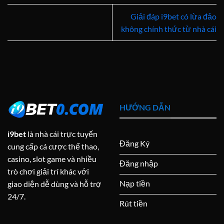
Giải đáp i9bet có lừa đảo
không chính thức từ nhà cái
HƯỚNG DẪN
i9bet
là nhà cái trực tuyến
Đăng Ký
cung cấp cá cược thể thao,
casino, slot game và nhiều
Đăng nhập
trò chơi giải trí khác với
Nạp tiền
giao diện dễ dùng và hỗ trợ
24/7.
Rút tiền