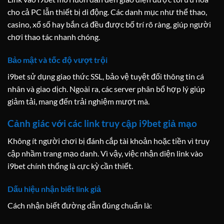
cho cả PC lẫn thiết bị di động. Các danh mục như thể thao,
casino, xổ số hay bắn cá đều được bố trí rõ ràng, giúp người
chơi thao tác nhanh chóng.
Bảo mật và tốc độ vượt trội
i9bet sử dụng giao thức SSL, bảo vệ tuyệt đối thông tin cá
nhân và giao dịch. Ngoài ra, các server phân bổ hợp lý giúp
giảm tải, mang đến trải nghiệm mượt mà.
Cảnh giác với các link truy cập i9bet giả mạo
Không ít người chơi bị đánh cắp tài khoản hoặc tiền vì truy
cập nhầm trang mạo danh. Vì vậy, việc nhận diện link vào
i9bet chính thống là cực kỳ cần thiết.
Dấu hiệu nhận biết link giả
Cách nhận biết đường dẫn đúng chuẩn là: