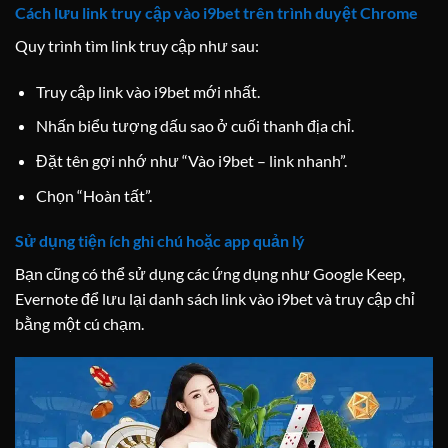
Cách lưu link truy cập vào i9bet trên trình duyệt Chrome
Quy trình tìm link truy cập như sau:
Truy cập link vào i9bet mới nhất.
Nhấn biểu tượng dấu sao ở cuối thanh địa chỉ.
Đặt tên gợi nhớ như “Vào i9bet – link nhanh”.
Chọn “Hoàn tất”.
Sử dụng tiện ích ghi chú hoặc app quản lý
Bạn cũng có thể sử dụng các ứng dụng như Google Keep,
Evernote để lưu lại danh sách link vào i9bet và truy cập chỉ
bằng một cú chạm.