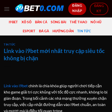
Bỏ
ĐĂNG
ĐĂNG
qua
NHẬP
KÝ
nội
dung
I9BET
XỔ SỐ
BẮN CÁ
SÒNG BÀI
THỂ THAO
NỔ HŨ
ESPORT
ĐÁ GÀ
HƯỚNG DẪN
TIN TỨC
TIN TỨC
Link vào i9bet mới nhất truy cập siêu tốc
không bị chặn
Link vào i9bet
chính là chìa khóa giúp người chơi tiếp cận
kho game giải trí cực khủng với tốc độ cực nhanh, không lo bị
gián đoạn. Trong bối cảnh các nhà mạng thường xuyên chặn
truy cập, việc cập nhật đường dẫn vào i9bet chuẩn, an toàn
và mượt mà là điều tối quan trọng.