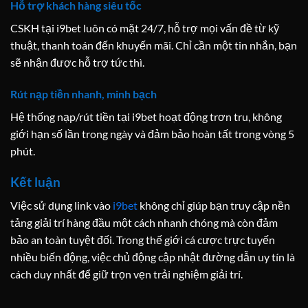
Hỗ trợ khách hàng siêu tốc
CSKH tại i9bet luôn có mặt 24/7, hỗ trợ mọi vấn đề từ kỹ
thuật, thanh toán đến khuyến mãi. Chỉ cần một tin nhắn, bạn
sẽ nhận được hỗ trợ tức thì.
Rút nạp tiền nhanh, minh bạch
Hệ thống nạp/rút tiền tại i9bet hoạt động trơn tru, không
giới hạn số lần trong ngày và đảm bảo hoàn tất trong vòng 5
phút.
Kết luận
Việc sử dụng link vào
i9bet
không chỉ giúp bạn truy cập nền
tảng giải trí hàng đầu một cách nhanh chóng mà còn đảm
bảo an toàn tuyệt đối. Trong thế giới cá cược trực tuyến
nhiều biến động, việc chủ động cập nhật đường dẫn uy tín là
cách duy nhất để giữ trọn vẹn trải nghiệm giải trí.