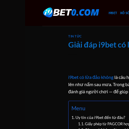
Bỏ
qua
I9BET
XỔ S
nội
dung
TIN TỨC
Giải đáp i9bet có
i9bet có lừa đảo không
là câu 
lên như nấm sau mưa. Trong bài 
đánh giá người chơi — để giúp
Menu
Uy tín của i9bet đến từ đâu?
Giấy phép từ PAGCOR hợ