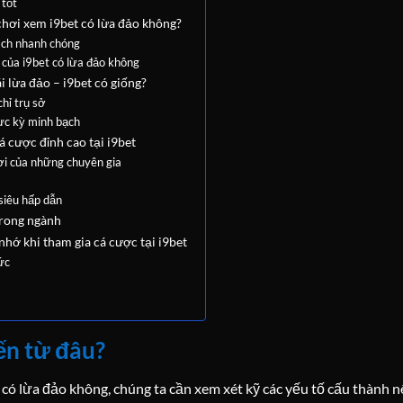
 tốt
chơi xem i9bet có lừa đảo không?
dịch nhanh chóng
 của i9bet có lừa đảo không
i lừa đảo – i9bet có giống?
chỉ trụ sở
cực kỳ minh bạch
cá cược đỉnh cao tại i9bet
ơi của những chuyên gia
siêu hấp dẫn
trong ngành
hớ khi tham gia cá cược tại i9bet
ức
ến từ đâu?
 có lừa đảo không, chúng ta cần xem xét kỹ các yếu tố cấu thành n