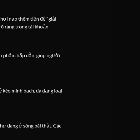
chơi nạp thêm tiền để “giải
rõ ràng trong tài khoản.
sản phẩm hấp dẫn, giúp người
ệ kèo minh bạch, đa dạng loại
hư đang ở sòng bài thật. Các