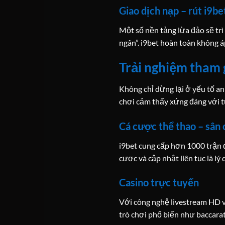
Giao dịch nạp – rút i9b
Một số nền tảng lừa đảo sẽ trì
ngân”. i9bet hoàn toàn không áp
Trải nghiệm tham g
Không chỉ dừng lại ở yếu tố an
chơi cảm thấy xứng đáng với t
Cá cược thể thao – sân
i9bet cung cấp hơn 1000 trận đ
cược và cập nhật liên tục là lý
Casino trực tuyến
Với công nghệ livestream HD v
trò chơi phổ biến như baccarat