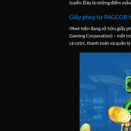
tuyến. Đây là những điểm mấu 
Giấy phép từ PAGCOR 
i9bet hiện đang sở hữu giấy 
Gaming Corporation) – một tro
cá cược, thanh toán và quản lý