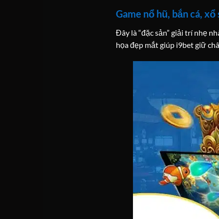
Game nổ hũ, bắn cá, xổ 
Đây là “đặc sản” giải trí nhẹ
họa đẹp mắt giúp i9bet giữ châ