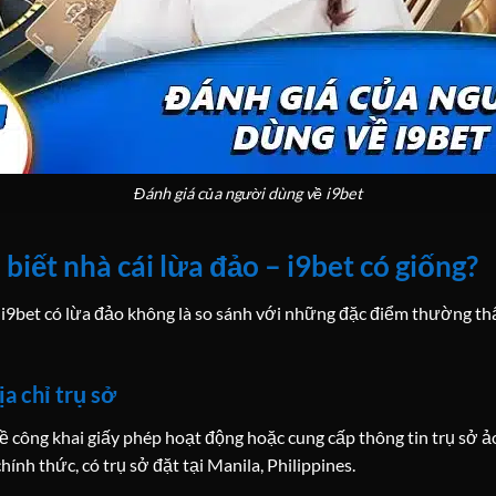
Đánh giá của người dùng về i9bet
biết nhà cái lừa đảo – i9bet có giống?
 i9bet có lừa đảo không là so sánh với những đặc điểm thường th
a chỉ trụ sở
 công khai giấy phép hoạt động hoặc cung cấp thông tin trụ sở ảo
hính thức, có trụ sở đặt tại Manila, Philippines.